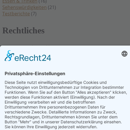
Essen & Trinken
(16)
Sehenswürdigkeiten
(21)
Testberichte
(7)
Rechtliches
Datenschutzerklärung
Impressum
Kontakt
Cookie Einstellungen
Hinweis: Affiliatelinks/Werbelinks/Werbung
Die mit Sternchen (
) gekennzeichneten Links sind sogenannte Affiliate-
Links. Wenn du auf so einen Affiliate-Link klickst und über diesen Link
einkaufst, bekomme ich von dem betreffenden Online-Shop oder
Anbieter eine Provision. Für dich verändert sich der Preis nicht.
Beiträge
die mit Sternchen (
) gekennzeichnet sind, sind Beiträge für die wir