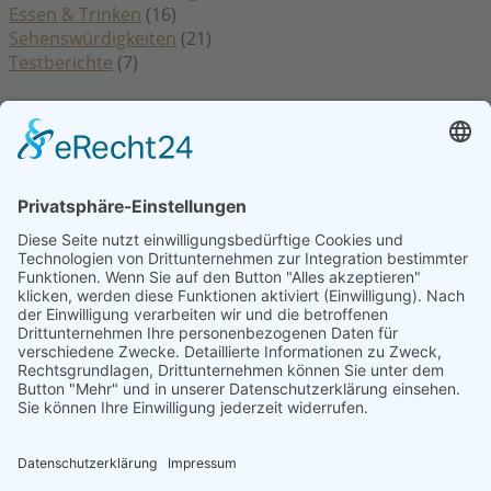
Essen & Trinken
(16)
Sehenswürdigkeiten
(21)
Testberichte
(7)
Rechtliches
Datenschutzerklärung
Impressum
Kontakt
Cookie Einstellungen
Hinweis: Affiliatelinks/Werbelinks/Werbung
Die mit Sternchen (
) gekennzeichneten Links sind sogenannte Affiliate-
Links. Wenn du auf so einen Affiliate-Link klickst und über diesen Link
einkaufst, bekomme ich von dem betreffenden Online-Shop oder
Anbieter eine Provision. Für dich verändert sich der Preis nicht.
Beiträge
die mit Sternchen (
) gekennzeichnet sind, sind Beiträge für die wir