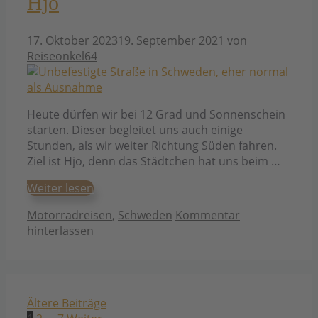
Hjo
17. Oktober 2023
19. September 2021
von
Reiseonkel64
Heute dürfen wir bei 12 Grad und Sonnenschein
starten. Dieser begleitet uns auch einige
Stunden, als wir weiter Richtung Süden fahren.
Ziel ist Hjo, denn das Städtchen hat uns beim …
Weiter lesen
Kategorien
Motorradreisen
,
Schweden
Kommentar
hinterlassen
Ältere Beiträge
Seite
Seite
Seite