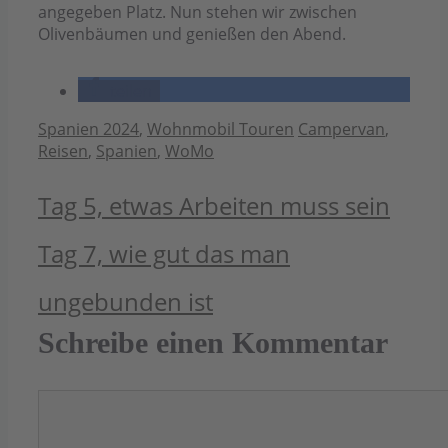
angegeben Platz. Nun stehen wir zwischen
Olivenbäumen und genießen den Abend.
teilen
Kategorien
Schlagwörter
Spanien 2024
,
Wohnmobil Touren
Campervan
,
Reisen
,
Spanien
,
WoMo
Tag 5, etwas Arbeiten muss sein
Tag 7, wie gut das man
ungebunden ist
Schreibe einen Kommentar
Kommentar