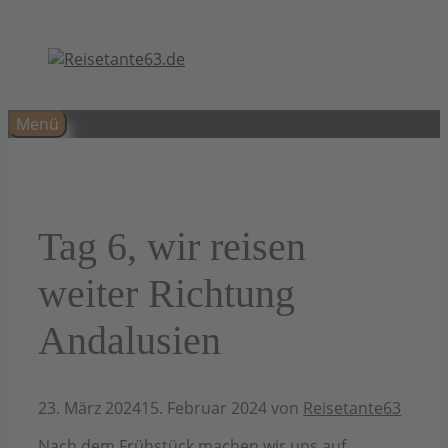
Zum
Inhalt
springen
Menü
Tag 6, wir reisen
weiter Richtung
Andalusien
23. März 2024
15. Februar 2024
von
Reisetante63
Nach dem Frühstück machen wir uns auf,