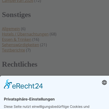
CamperVan 2026
(12)
Sonstiges
Allgemein
(6)
Hotels / Übernachtungen
(68)
Essen & Trinken
(16)
Sehenswürdigkeiten
(21)
Testberichte
(7)
Rechtliches
Datenschutzerklärung
Impressum
Kontakt
Cookie Einstellungen