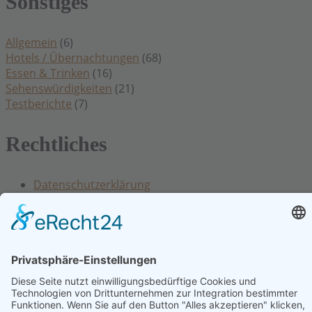
Sonstiges
Allgemein
(6)
Hotels / Übernachtungen
(68)
Essen & Trinken
(16)
Sehenswürdigkeiten
(21)
Testberichte
(7)
Rechtliches
Datenschutzerklärung
Impressum
Kontakt
Cookie Einstellungen
Hinweis: Affiliatelinks/Werbelinks/Werbung