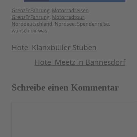
Kategorien
Schlagwörter
GrenzErFahrung
,
Motorradreisen
GrenzErFahrung
,
Motorradtour
,
Norddeutschland
,
Nordsee
,
Spendenreise
,
wünsch dir was
Hotel Klanxbüller Stuben
Hotel Meetz in Bannesdorf
Schreibe einen Kommentar
Kommentar