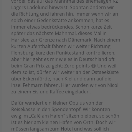
vorbei, das auf das Mahnmal des ehemaligen KZ
Lagers Ladelund hinweist. Spontan ändern wir
die Richtung und fahren hin. Immer wenn wir an
solch einer Gedenkstätte ankommen, hat es
immer etwas bedrückendes. Schon kurze Zeit
später das nächste Mahnmal, dieses Mal in
Harislee zur Grenze nach Dänemark. Nach einem
kurzen Aufenthalt fahren wir weiter Richtung
Flensburg, kurz den Punktestand kontrollieren,
aber hier geht es mir wie es in Deutschland oft
beim Gran Prix zu geht: Zero points 😎 Und weil
dem so ist, dürfen wir weiter an der Ostseeküste
über Eckernförde, nach Kiel und dann auf die
Insel Fehmarn fahren. Hier wurden wir von Nicol
zu einem Eis und Kaffee eingeladen.
Dafür wandert ein kleiner Obulus von der
Reisekasse in den Spendentopf. Wir könnten
ewig im „Café am Hafen“ sitzen bleiben, so schön
ist es hier am kleinen Hafen von Orth. Doch wir
müssen langsam zum Hotel und was soll ich