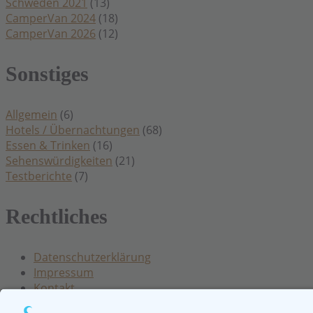
Schweden 2021
(13)
CamperVan 2024
(18)
CamperVan 2026
(12)
Sonstiges
Allgemein
(6)
Hotels / Übernachtungen
(68)
Essen & Trinken
(16)
Sehenswürdigkeiten
(21)
Testberichte
(7)
Rechtliches
Datenschutzerklärung
Impressum
Kontakt
Cookie Einstellungen