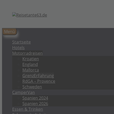
Zum
Inhalt
springen
Menü
Startseite
Hotels
Motorradreisen
Kroatien
England
Mallorca
GrenzErFahrung
RdGA – Provence
Schweden
CamperVan
Spanien 2024
Spanien 2026
Essen & Trinken