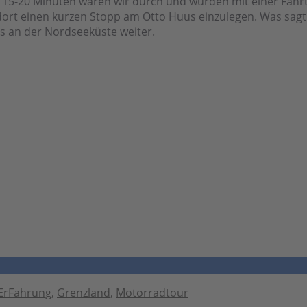
. 15-20 Minuten waren wir durch und wurden mit einer Fahr
ort einen kurzen Stopp am Otto Huus einzulegen. Was sagt
ps an der Nordseeküste weiter.
ErFahrung
,
Grenzland
,
Motorradtour