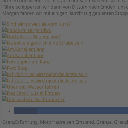
drehen und wieder zurück, auch im Sand 🙈 Nein. Nach ca
Fähre schipperten wir dann von Ditzum nach Emden, um d
Morgen fahren wir mit einigen, kurzfristig geplanten Stop
teilen
Kategorien
Schlagwörter
GrenzErFahrung
,
Motorradreisen
Emsland
,
Grenze
,
Grenz