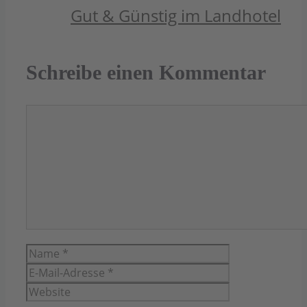
Gut & Günstig im Landhotel
Schreibe einen Kommentar
Kommentar
Name
E-
Mail-
Website
Adresse