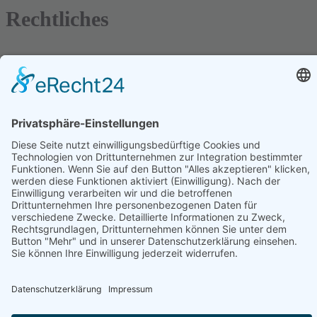
Rechtliches
Datenschutzerklärung
Impressum
Kontakt
Cookie Einstellungen
Hinweis: Affiliatelinks/Werbelinks/Werbung
Die mit Sternchen (
) gekennzeichneten Links sind sogenannte Affiliate-
Links. Wenn du auf so einen Affiliate-Link klickst und über diesen Link
einkaufst, bekomme ich von dem betreffenden Online-Shop oder
Anbieter eine Provision. Für dich verändert sich der Preis nicht.
Beiträge
die mit Sternchen (
) gekennzeichnet sind, sind Beiträge für die wir
Artikel zum Testen erhalten haben oder im Auftrag getestet haben.
Diese Artikel werden nur geschrieben, wenn wir dafür keine Auflagen
erhalten und frei schreiben und testen können.