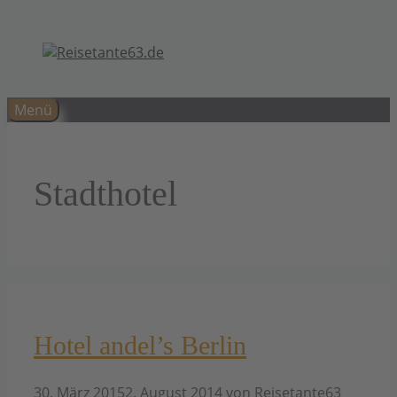
Zum
Inhalt
springen
Menü
Stadthotel
Hotel andel’s Berlin
30. März 2015
2. August 2014
von
Reisetante63