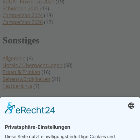
RdGA - Provence 2021
(19)
Schweden 2021
(13)
CamperVan 2024
(18)
CamperVan 2026
(12)
Sonstiges
Allgemein
(6)
Hotels / Übernachtungen
(68)
Essen & Trinken
(16)
Sehenswürdigkeiten
(21)
Testberichte
(7)
Rechtliches
Datenschutzerklärung
Impressum
Kontakt