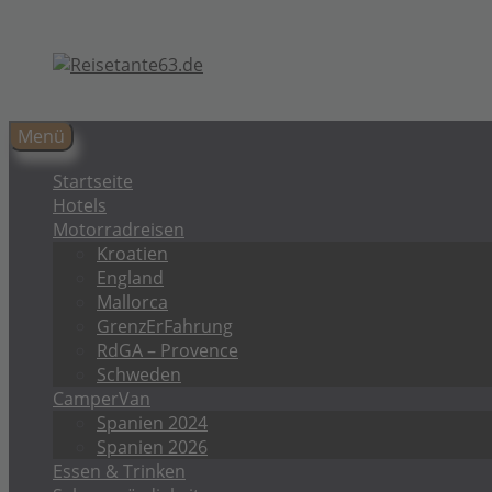
Zum
Inhalt
springen
Menü
Startseite
Hotels
Motorradreisen
Kroatien
England
Mallorca
GrenzErFahrung
RdGA – Provence
Schweden
CamperVan
Spanien 2024
Spanien 2026
Essen & Trinken