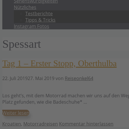
Sehenswürdigkeiten
Nützliches
Testberichte
Tipps & Tricks
Instagram Fotos
Spessart
Tag 1 – Erster Stopp, Oberthulba
22. Juli 2019
27. Mai 2019
von
Reiseonkel64
Los geht’s, mit dem Motorrad machen wir uns auf den Weg 
Platz gefunden, wie die Badeschuhe* …
Weiter lesen
Kategorien
Kroatien
,
Motorradreisen
Kommentar hinterlassen