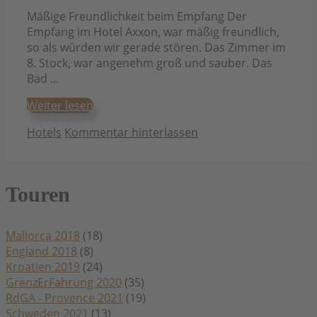
Mäßige Freundlichkeit beim Empfang Der
Empfang im Hotel Axxon, war mäßig freundlich,
so als würden wir gerade stören. Das Zimmer im
8. Stock, war angenehm groß und sauber. Das
Bad …
Weiter lesen
Kategorien
Hotels
Kommentar hinterlassen
Touren
Mallorca 2018
(18)
England 2018
(8)
Kroatien 2019
(24)
GrenzErFahrung 2020
(35)
RdGA - Provence 2021
(19)
Schweden 2021
(13)