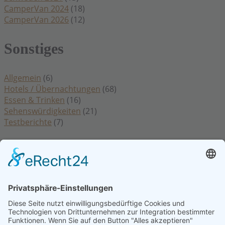
CamperVan 2024
(18)
CamperVan 2026
(12)
Sonstiges
Allgemein
(6)
Hotels / Übernachtungen
(68)
Essen & Trinken
(16)
Sehenswürdigkeiten
(21)
Testberichte
(7)
Rechtliches
Datenschutzerklärung
Impressum
Kontakt
Cookie Einstellungen