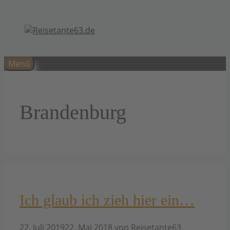
Zum
Inhalt
springen
Menü
Brandenburg
Ich glaub ich zieh hier ein…
22. Juli 2019
22. Mai 2018
von
Reisetante63