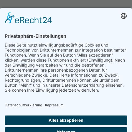
Rechtliches
Datenschutzerklärung
Impressum
Kontakt
Cookie Einstellungen
Hinweis: Affiliatelinks/Werbelinks/Werbung
Die mit Sternchen (
) gekennzeichneten Links sind sogenannte Affiliate-
Links. Wenn du auf so einen Affiliate-Link klickst und über diesen Link
einkaufst, bekomme ich von dem betreffenden Online-Shop oder
Anbieter eine Provision. Für dich verändert sich der Preis nicht.
Beiträge
die mit Sternchen (
) gekennzeichnet sind, sind Beiträge für die wir
Artikel zum Testen erhalten haben oder im Auftrag getestet haben.
Diese Artikel werden nur geschrieben, wenn wir dafür keine Auflagen
erhalten und frei schreiben und testen können.