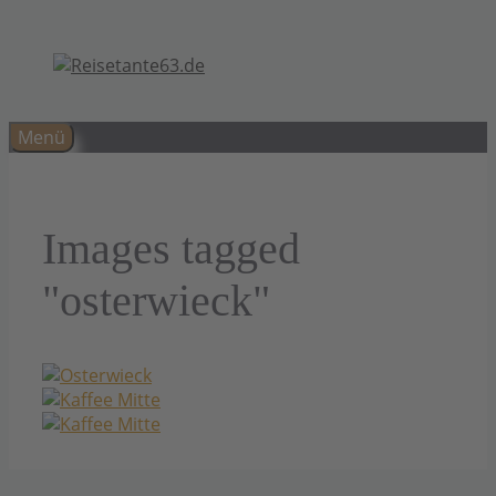
Zum
Inhalt
springen
Menü
Images tagged
"osterwieck"