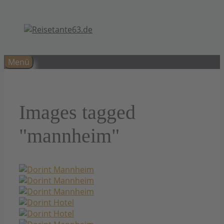
Zum
Inhalt
springen
Menü
Images tagged
"mannheim"