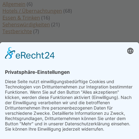
Allgemein
(6)
Hotels / Übernachtungen
(68)
Essen & Trinken
(16)
Sehenswürdigkeiten
(21)
Testberichte
(7)
Rechtliches
Datenschutzerklärung
Impressum
Kontakt
Cookie Einstellungen
Hinweis: Affiliatelinks/Werbelinks/Werbung
Die mit Sternchen (
) gekennzeichneten Links sind sogenannte Affiliate-
Links. Wenn du auf so einen Affiliate-Link klickst und über diesen Link
einkaufst, bekomme ich von dem betreffenden Online-Shop oder