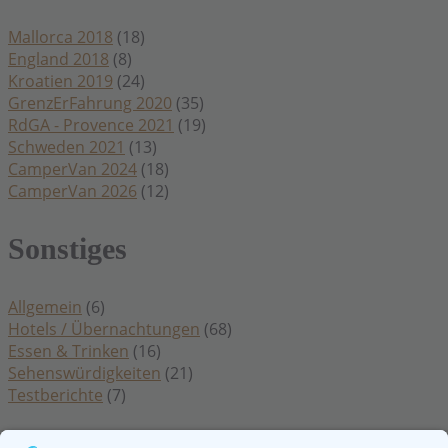
Mallorca 2018
(18)
England 2018
(8)
Kroatien 2019
(24)
GrenzErFahrung 2020
(35)
RdGA - Provence 2021
(19)
Schweden 2021
(13)
CamperVan 2024
(18)
CamperVan 2026
(12)
Sonstiges
Allgemein
(6)
Hotels / Übernachtungen
(68)
Essen & Trinken
(16)
Sehenswürdigkeiten
(21)
Testberichte
(7)