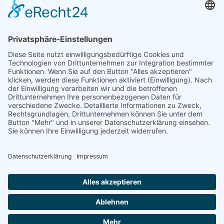
Rechtliches
Datenschutzerklärung
Impressum
Kontakt
Cookie Einstellungen
Hinweis: Affiliatelinks/Werbelinks/Werbung
Die mit Sternchen (
) gekennzeichneten Links sind sogenannte Affiliate-
Links. Wenn du auf so einen Affiliate-Link klickst und über diesen Link
einkaufst, bekomme ich von dem betreffenden Online-Shop oder
Anbieter eine Provision. Für dich verändert sich der Preis nicht.
Beiträge
die mit Sternchen (
) gekennzeichnet sind, sind Beiträge für die wir
Artikel zum Testen erhalten haben oder im Auftrag getestet haben.
Diese Artikel werden nur geschrieben, wenn wir dafür keine Auflagen
erhalten und frei schreiben und testen können.
© 2026 by Reisetante63 - Design & Service by
Bilder