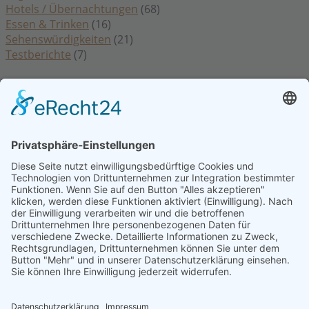
Hotels / Übernachtungen
(68)
Essen & Trinken
(16)
Sehenswürdigkeiten
(21)
Testberichte
(7)
Rechtliches
Datenschutzerklärung
Impressum
Kontakt
Cookie Einstellungen
Hinweis: Affiliatelinks/Werbelinks/Werbung
Die mit Sternchen (
) gekennzeichneten Links sind sogenannte Affiliate-
Links. Wenn du auf so einen Affiliate-Link klickst und über diesen Link
einkaufst, bekomme ich von dem betreffenden Online-Shop oder
Anbieter eine Provision. Für dich verändert sich der Preis nicht.
Beiträge