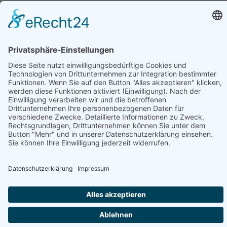
Datenschutzerklärung
Impressum
Kontakt
Cookie Einstellungen
Hinweis: Affiliatelinks/Werbelinks/Werbung
Die mit Sternchen (
) gekennzeichneten Links sind sogenannte Affiliate-
Links. Wenn du auf so einen Affiliate-Link klickst und über diesen Link
einkaufst, bekomme ich von dem betreffenden Online-Shop oder
Anbieter eine Provision. Für dich verändert sich der Preis nicht.
Beiträge
die mit Sternchen (
) gekennzeichnet sind, sind Beiträge für die wir
Artikel zum Testen erhalten haben oder im Auftrag getestet haben.
Diese Artikel werden nur geschrieben, wenn wir dafür keine Auflagen
erhalten und frei schreiben und testen können.
© 2026 by Reisetante63 - Design & Service by
Bilder
und mehr