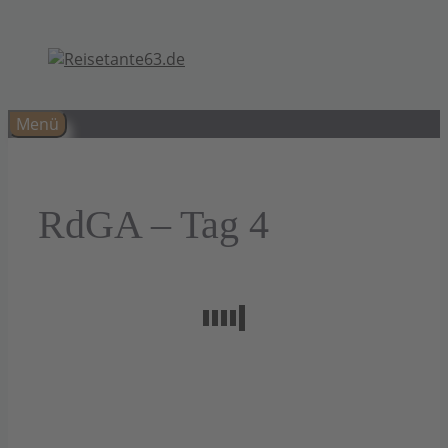
Zum
Inhalt
springen
Menü
RdGA – Tag 4